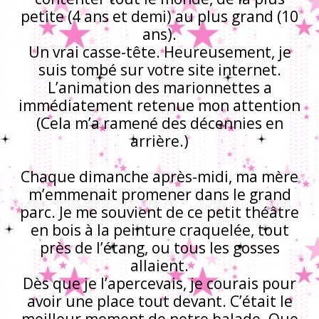
petite (4 ans et demi) au plus grand (10
ans).
Un vrai casse-tête. Heureusement, je
suis tombé sur votre site internet.
L’animation des marionnettes a
immédiatement retenue mon attention
(Cela m’a ramené des décennies en
arrière.)
Chaque dimanche après-midi, ma mère
m’emmenait promener dans le grand
parc. Je me souvient de ce petit théâtre
en bois à la peinture craquelée, tout
près de l’étang, ou tous les gosses
allaient.
Dès que je l’apercevais, je courais pour
avoir une place tout devant. C’était le
meilleur moment de notre balade. Que