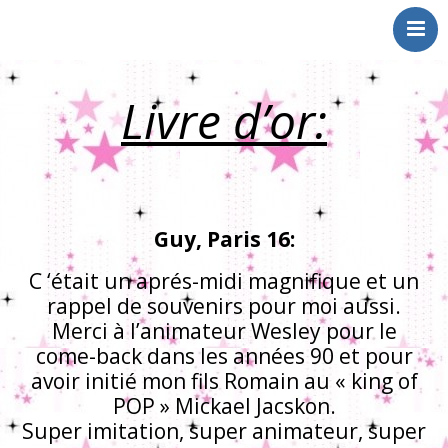
Choupinets
Animations
Spectacles
Livre d’or:
Qui sommes nous
Références
livre d’or
Contact
Guy, Paris 16:
C ‘était un aprés-midi magnifique et un
rappel de souvenirs pour moi aussi.
Merci à l’animateur Wesley pour le
come-back dans les années 90 et pour
avoir initié mon fils Romain au « king of
POP » Mickael Jacskon.
Super imitation, super animateur, super