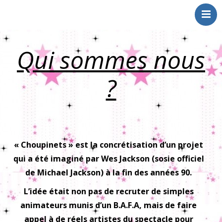
Choupinets
Animations
Spectacles
Qui sommes nous
Qui sommes nous
Références
?
livre d’or
Contact
« Choupinets » est la concrétisation d’un projet
qui a été imaginé par Wes Jackson (sosie officiel
de Michael Jackson) à la fin des années 90.
L’idée était non pas de recruter de simples
animateurs munis d’un B.A.F.A, mais de faire
appel à de réels artistes du spectacle pour