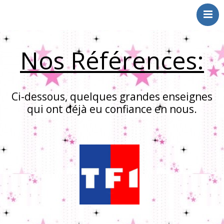
Choupinets
Animations
Spectacles
Nos Références:
Qui sommes nous
Références
livre d’or
Ci-dessous, quelques grandes enseignes
qui ont déjà eu confiance en nous.
Contact