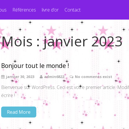
ous
Références
livre d’or
Contact
Mois :
janvier 2023
Bonjour tout le monde !
janvier 30, 2023
admin6822
No comments exist
Bienvenue sur WordPress. Ceci est votre premier article. Modi
écrire !
Read More